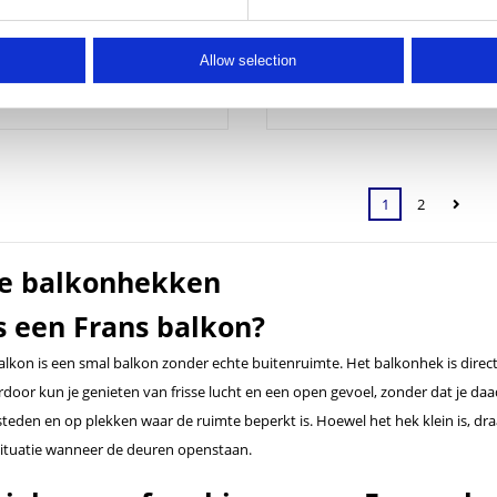
voor toepassin...
Allow selection
f
170,50
Vanaf
279,40
cl. btw
279,40 excl. btw
1
2
se balkonhekken
s een Frans balkon?
alkon is een smal balkon zonder echte buitenruimte. Het balkonhek is direct
door kun je genieten van frisse lucht en een open gevoel, zonder dat je daa
steden en op plekken waar de ruimte beperkt is. Hoewel het hek klein is, dra
 situatie wanneer de deuren openstaan.