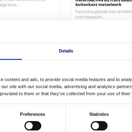
HW0910GL-FR4 als frans balk
buitenkant metselwerk
ige lame...
Panorama glashek met zij-inkl
voor toepassin...
f
170,50
Vanaf
279,40
cl. btw
279,40 excl. btw
Details
e content and ads, to provide social media features and to analy
 our site with our social media, advertising and analytics partn
 provided to them or that they’ve collected from your use of their
ek HW2000SP-FR4 als frans
ek op buitenkant
FreeGlass Panorama glasbalu
erk
Preferences
Statistics
HW0910GL-FR2 als frans balk
luminium lamellen balustrade
kozijn
ante...
Panorama glashek met zij-inkl