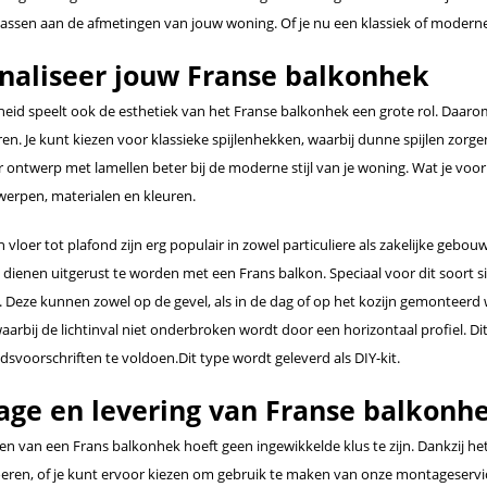
passen aan de afmetingen van jouw woning. Of je nu een klassiek of moderne b
naliseer jouw Franse balkonhek
gheid speelt ook de esthetiek van het Franse balkonhek een grote rol. Daaro
en. Je kunt kiezen voor klassieke spijlenhekken, waarbij dunne spijlen zorge
 ontwerp met lamellen beter bij de moderne stijl van je woning. Wat je voorke
werpen, materialen en kleuren.
 vloer tot plafond zijn erg populair in zowel particuliere als zakelijke geb
dienen uitgerust te worden met een Frans balkon. Speciaal voor dit soort si
 Deze kunnen zowel op de gevel, als in de dag of op het kozijn gemonteer
 waarbij de lichtinval niet onderbroken wordt door een horizontaal profiel. 
eidsvoorschriften te voldoen.Dit type wordt geleverd als DIY-kit.
ge en levering van Franse balkonh
n van een Frans balkonhek hoeft geen ingewikkelde klus te zijn. Dankzij he
 voeren, of je kunt ervoor kiezen om gebruik te maken van onze montageservi