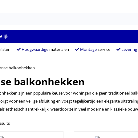
elijk
listen
Hoogwaardige
materialen
Montage
service
Levering
anse balkonhekken
nse balkonhekken
onhekken zijn een populaire keuze voor woningen die geen traditioneel ba
rgt voor een veilige afsluiting en voegt tegelijkertijd een elegante uitstral
 als esthetisch aantrekkelijk, waardoor ze in veel moderne en klassieke bou
esults