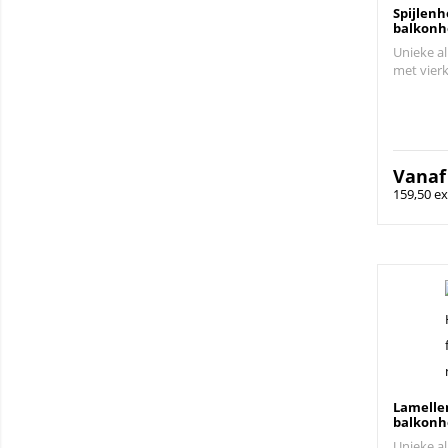
Spijlenh
balkonh
Unieke a
met vierk
Vana
159,50 ex
Lamelle
balkonh
Unieke a