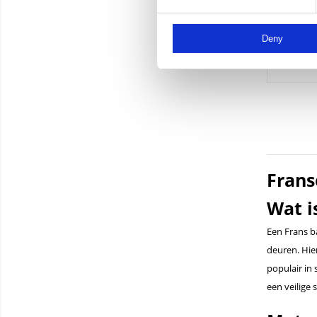
Deny
Vana
170,50 ex
Fran
Wat i
Een Frans b
deuren. Hier
populair in 
een veilige