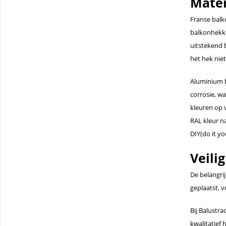
Mater
Franse balko
balkonhekke
uitstekend 
het hek niet
Aluminium b
corrosie, w
kleuren op 
RAL kleur n
DIY(do it y
Veili
De belangri
geplaatst, 
Bij Balustr
kwalitatief