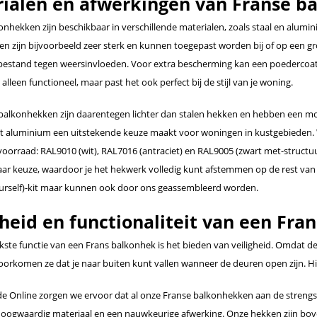
ialen en afwerkingen van Franse b
nhekken zijn beschikbaar in verschillende materialen, zoals staal en alumini
n zijn bijvoorbeeld zeer sterk en kunnen toegepast worden bij of op een g
bestand tegen weersinvloeden. Voor extra bescherming kan een poedercoat
 alleen functioneel, maar past het ook perfect bij de stijl van je woning.
alkonhekken zijn daarentegen lichter dan stalen hekken en hebben een mode
at aluminium een uitstekende keuze maakt voor woningen in kustgebieden.
voorraad: RAL9010 (wit), RAL7016 (antraciet) en RAL9005 (zwart met-struc
aar keuze, waardoor je het hekwerk volledig kunt afstemmen op de rest va
ourself)-kit maar kunnen ook door ons geassembleerd worden.
gheid en functionaliteit van een Fra
jkste functie van een Frans balkonhek is het bieden van veiligheid. Omdat
voorkomen ze dat je naar buiten kunt vallen wanneer de deuren open zijn. 
ade Online zorgen we ervoor dat al onze Franse balkonhekken aan de strengs
 hoogwaardig materiaal en een nauwkeurige afwerking. Onze hekken zijn b