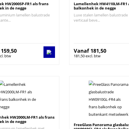
ek HW2000SP-FR1 als frans
Lamellenhek HW4110LM-FR1 a
ek in de negge
balkonhek in de negge
luminium lamellen balustrade
Luxe stalen lamellen balustrade
ante...
verticaal beve...
f
159,50
Vanaf
181,50
cl. btw
181,50 excl. btw
nhek HW2000LM-FR1 als frans
ek in de negge
FreeGlass Panorama glasbalu
luminium lamellenhek met