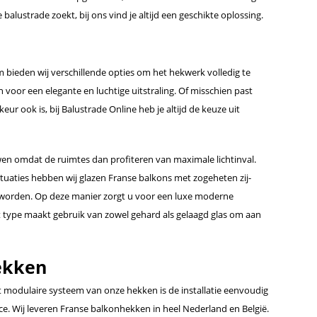
alustrade zoekt, bij ons vind je altijd een geschikte oplossing.
m bieden wij verschillende opties om het hekwerk volledig te
n voor een elegante en luchtige uitstraling. Of misschien past
ur ook is, bij Balustrade Online heb je altijd de keuze uit
ouwen omdat de ruimtes dan profiteren van maximale lichtinval.
tuaties hebben wij glazen Franse balkons met zogeheten zij-
d worden. Op deze manier zorgt u voor een luxe moderne
Dit type maakt gebruik van zowel gehard als gelaagd glas om aan
ekken
t modulaire systeem van onze hekken is de installatie eenvoudig
ce. Wij leveren Franse balkonhekken in heel Nederland en België.