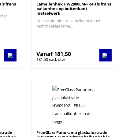
ls frans
Lamellenhek HW2000LM-FR4 als frans
balkonhek op buitenkant
metselwerk
 met
Unieke aluminium lamellenhek met
rechthoekige lame...
Vanaf
181,50
181,50 excl. btw
strade
FreeGlass Panorama glasbalustrade