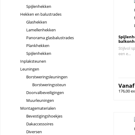
Spijlenhekken
Hekken en balustrades
Glashekken
Lamellenhekken
Spijlenh
Panorama glasbalustrades
balkonh
Plankhekken
Stijlvol s
Spijlenhekken
een e...
Inplaksteunen
Leuningen
Borstweringsleuningen
Borstweringssteun
Vana
176,00 ex
Doorvalbeveiligingen
Muurleuningen
Montagematerialen
Bevestigingshoekjes
Dakaccessoires
Diversen