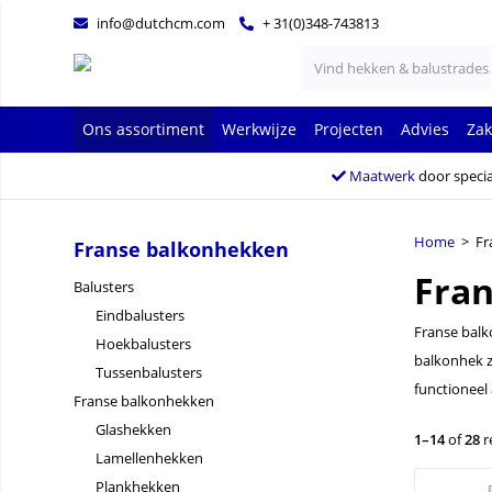
info@dutchcm.com
+ 31(0)348-743813
Ons assortiment
Werkwijze
Projecten
Advies
Zak
Maatwerk
door specia
Home
> Fr
Franse balkonhekken
Fra
Balusters
Eindbalusters
Franse balk
Hoekbalusters
balkonhek zo
Tussenbalusters
functioneel
Franse balkonhekken
Glashekken
1–14
of
28
r
Lamellenhekken
Plankhekken