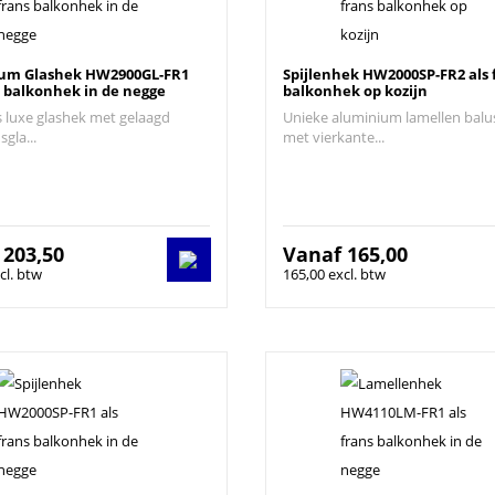
um Glashek HW2900GL-FR1
Spijlenhek HW2000SP-FR2 als 
s balkonhek in de negge
balkonhek op kozijn
s luxe glashek met gelaagd
Unieke aluminium lamellen balu
sgla...
met vierkante...
f
203,50
Vanaf
165,00
cl. btw
165,00 excl. btw