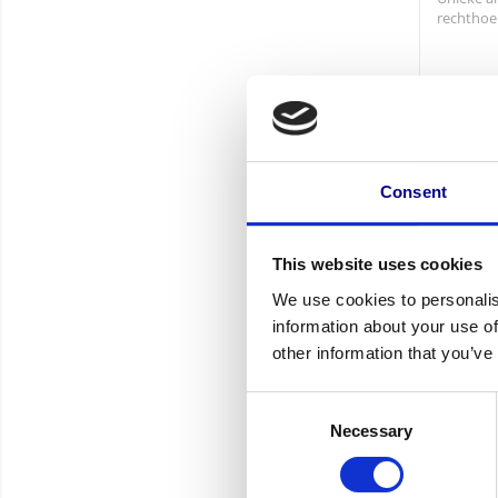
rechthoek
Vana
170,50 ex
Consent
This website uses cookies
We use cookies to personalis
information about your use of
other information that you’ve
Spijlenh
Consent
balkonh
metselw
Necessary
Selection
Unieke a
met vierk