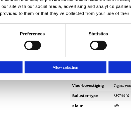
 our site with our social media, advertising and analytics partn
 provided to them or that they’ve collected from your use of their
Preferences
Statistics
Specificaties
koker 50×20 mm met spijlen Ø12
Positie balusters
frans bal
Separate handregel
nee
Allow selection
Als Frans balkon
ja
mogelijk?
Vloerbevestiging
Tegen, voo
Baluster type
MST0010
Kleur
Alle