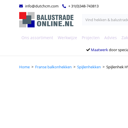
info@dutchcm.com
+ 31(0)348-743813
Ons assortiment
Werkwijze
Projecten
Advies
Zak
Maatwerk
door specia
Home
>
Franse balkonhekken
>
Spijlenhekken
> Spijlenhek H