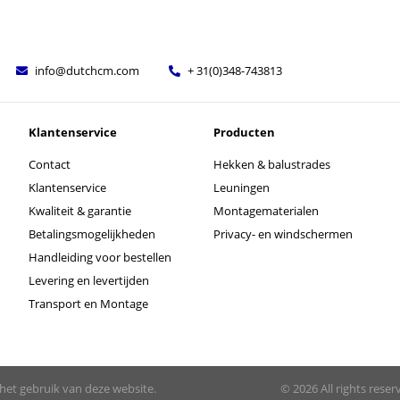
info@dutchcm.com
+ 31(0)348-743813
Klantenservice
Producten
Contact
Hekken & balustrades
Klantenservice
Leuningen
Kwaliteit & garantie
Montagematerialen
Betalingsmogelijkheden
Privacy- en windschermen
Handleiding voor bestellen
Levering en levertijden
Transport en Montage
 het gebruik van deze website.
© 2026
All rights rese