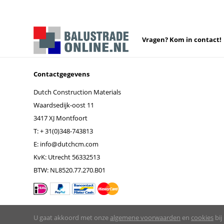
Vragen? Kom in contact!
Contactgegevens
Dutch Construction Materials
Waardsedijk-oost 11
3417 XJ Montfoort
T:
+ 31(0)348-743813
E:
info@dutchcm.com
KvK: Utrecht 56332513
BTW: NL8520.77.270.B01
U gaat akkoord met onze
algemene voorwaarden
en
cookies
bij