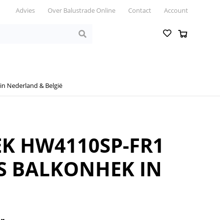
Advies
Over Balustrade Online
Contact
Account
in Nederland & België
EK HW4110SP-FR1
S BALKONHEK IN