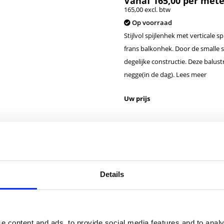
Vanaf
165,00
per mete
165,00 excl. btw
Op voorraad
Stijlvol spijlenhek met verticale s
frans balkonhek. Door de smalle s
degelijke constructie. Deze balu
negge(in de dag).
Lees meer
Uw prijs
Heeft u vragen over dit product?
Neem contact op
Details
e content and ads, to provide social media features and to analy