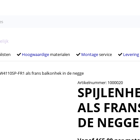
elijk
listen
Hoogwaardige
materialen
Montage
service
Levering
W4110SP-FR1 als frans balkonhek in de negge
Artikelnummer: 1000020
SPIJLENH
ALS FRAN
DE NEGGE