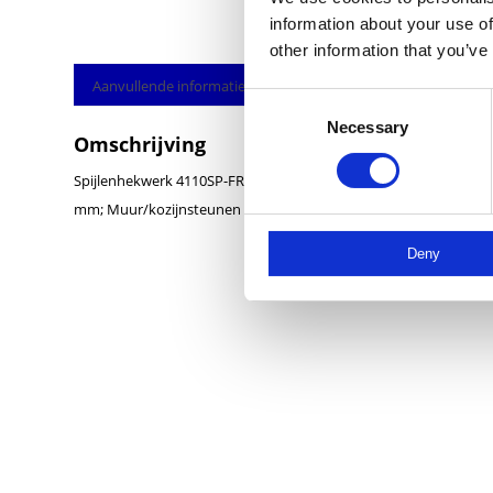
information about your use of
other information that you’ve
Aanvullende informatie
Consent
Necessary
Selection
Omschrijving
Spijlenhekwerk 4110SP-FR1 staal, th verzinkt met panelen van 
mm; Muur/kozijnsteunen MST0010
Deny