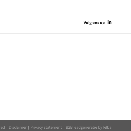
Volg ons op
rved |
Disclaimer
|
Privacy statement
|
B2B leadgeneratie by Jelba