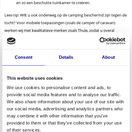
en zo een beschutte tuinkamer te creëren.
Lees-tip: Wilt u ook onderweg op de camping beschermd zijn tegen de
tocht? Voor mobiele toepassingen (zoals de camper of caravan)
werken wij met kwalitatieve merken zoals Thule, zodat u overal
flexibele windschermen kunt opzetten.
Duurzame materialen en transparante prijzen
Consent
Details
About
Bij Online Balustrade geloven we in transparantie. Daarom vindt u in
onze online configurator direct de actuele prijzen van al onze vaste en
verrijdbare windschermen op basis van uw gewenste afmetingen. Wij
This website uses cookies
maken uitsluitend gebruik van onderhoudsvriendelijke materialen
We use cookies to personalise content and ads, to
zoals thermisch verzinkt staal, geanodiseerd aluminium en rvs-
provide social media features and to analyse our traffic.
glasklemmen. Dit garandeert een lange levensduur en voorkomt
We also share information about your use of our site with
corrosie, zelfs in uitdagende weersomstandigheden. Bovendien
our social media, advertising and analytics partners who
voldoen al onze vaste windschermen aan de strengste NEN-
may combine it with other information that you’ve
veiligheidsnormen voor windbelasting.
provided to them or that they’ve collected from your use
of their services.