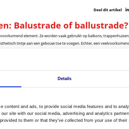
Deel dit artikel
en: Balustrade of ballustrade?
veelvoorkomend element. Ze worden vaak gebruikt op balkons, trappenhuizen
 esthetisch tintje aan een gebouw toe te voegen. Echter, een veelvoorkome
 vaak de fout om het als “ballustrade” te schrijven, en we zullen in dit arti
Details
d is “balustrade.” Dit is een Frans leenwoord dat zijn oorsprong vindt in het 
 Een balustrade is een reeks kleine verticale kolommen of spijlen, die meest
 van verschillende materialen, zoals hout, steen, metaal of kunststof, en 
e content and ads, to provide social media features and to analy
 our site with our social media, advertising and analytics partn
 provided to them or that they’ve collected from your use of their
toegeschreven aan verschillende factoren: