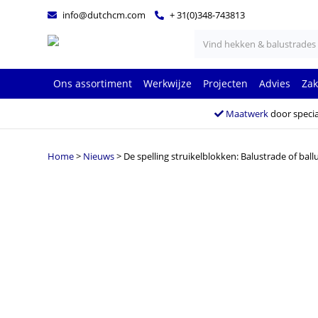
info@dutchcm.com
+ 31(0)348-743813
Ons assortiment
Werkwijze
Projecten
Advies
Zak
Maatwerk
door specia
Home
>
Nieuws
>
De spelling struikelblokken: Balustrade of ball