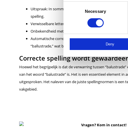
Consent
Uitspraak: In sommige dialecten kan het woord “balustrad
Necessary
Selection
spelling.
Verwisselbare letter “u” en “a”: De verwisselbare letters
Onbekendheid met het woord: Voor sommigen is het woord
Automatische correctie: Sommige tekstverwerkers en spe
Deny
“ballustrade,” wat bijdraagt aan de verwarring.
Correcte spelling wordt gewaardee
Hoewel het begrijpelijk is dat de verwarring tussen “balustrade” 
van het woord “balustrade” is. Het is een essentieel element in
uitgesproken. Het naleven van de juiste spellingnormen is een t
vakgebied.
Vragen? Kom in contact!