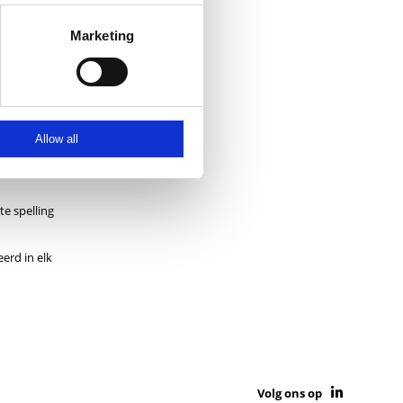
r de juiste
Marketing
 fouten.
r
Allow all
te spelling
erd in elk
Volg ons op