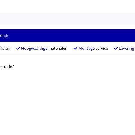
elijk
listen
Hoogwaardige
materialen
Montage
service
Levering
ustrade?