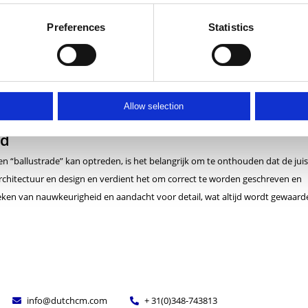
e” fonetisch klinken als “ballustrade,” waardoor mensen in de war raken ove
Preferences
Statistics
 “u” en “a” in het midden van het woord kunnen bijdragen aan spelfouten.
 “balustrade” simpelweg niet alledaags, waardoor ze vatbaarder zijn voor
llingcontroleprogramma’s kunnen “balustrade” automatisch corrigeren naa
Allow selection
rd
en “ballustrade” kan optreden, is het belangrijk om te onthouden dat de juis
 architectuur en design en verdient het om correct te worden geschreven en
eken van nauwkeurigheid en aandacht voor detail, wat altijd wordt gewaarde
info@dutchcm.com
+ 31(0)348-743813