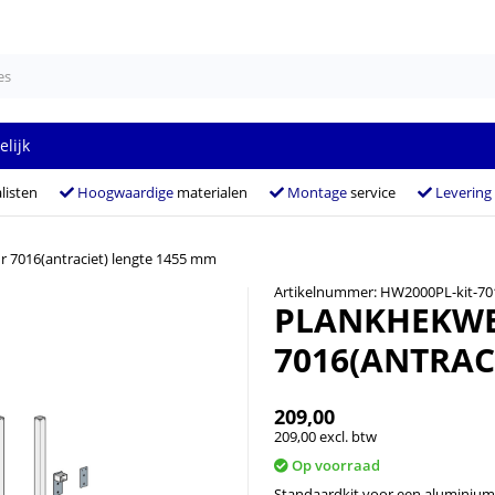
elijk
listen
Hoogwaardige
materialen
Montage
service
Levering
 7016(antraciet) lengte 1455 mm
Artikelnummer: HW2000PL-kit-70
PLANKHEKWE
7016(ANTRAC
209,00
209,00 excl. btw
Op voorraad
Standaardkit voor een aluminium