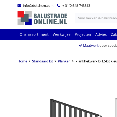
info@dutchcm.com
+ 31(0)348-743813
Ons assortiment
Werkwijze
Projecten
Advies
Zak
Maatwerk
door specia
Home
>
Standaard kit
>
Planken
> Plankhekwerk DHZ-kit kleur