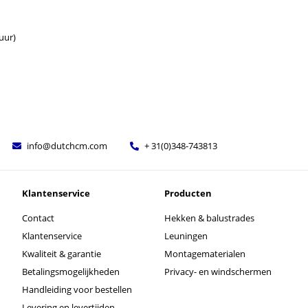
uur)
info@dutchcm.com
+ 31(0)348-743813
Klantenservice
Producten
Contact
Hekken & balustrades
Klantenservice
Leuningen
Kwaliteit & garantie
Montagematerialen
Betalingsmogelijkheden
Privacy- en windschermen
Handleiding voor bestellen
Levering en levertijden