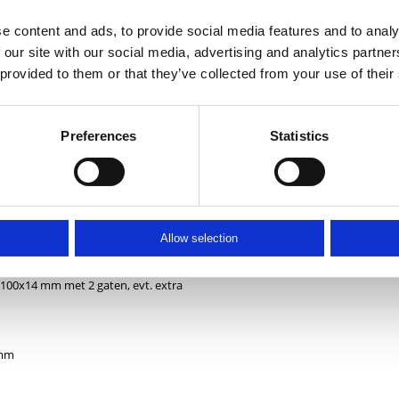
e content and ads, to provide social media features and to analy
 our site with our social media, advertising and analytics partn
 provided to them or that they’ve collected from your use of their
Preferences
Statistics
er kleur RAL7016
m welke i.h.w. eenvoudig is aan te
Allow selection
100x14 mm met 2 gaten, evt. extra
 mm