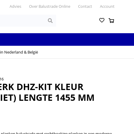
Advies
Over Balustrade Online
Contact
Account
in Nederland & België
16
RK DHZ-KIT KLEUR
IET) LENGTE 1455 MM
 planken balustrade met rechthoekige planken in een moderne