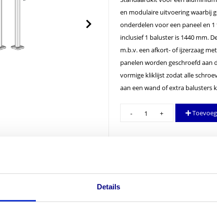
en modulaire uitvoering waarbij ge
onderdelen voor een paneel en 1 
inclusief 1 baluster is 1440 mm.
m.b.v. een afkort- of ijzerzaag m
panelen worden geschroefd aan de
vormige kliklijst zodat alle schro
aan een wand of extra balusters k
Plankhekwerk
Toevoeg
DHZ-
kit
Heeft u vragen over dit product?
Neem contact op
kleur
7016(antraciet)
lengte
1455
Details
mm
aantal