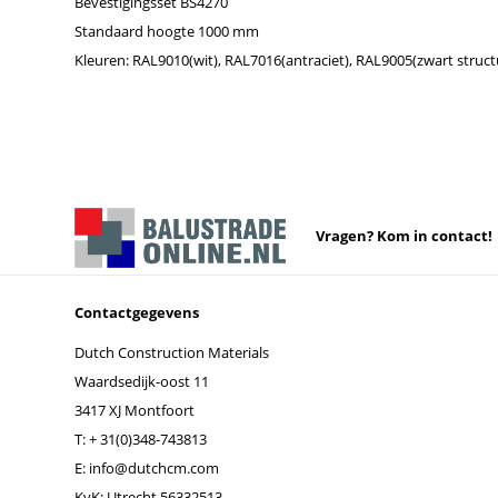
Bevestigingsset BS4270
Standaard hoogte 1000 mm
Kleuren: RAL9010(wit), RAL7016(antraciet), RAL9005(zwart struct
Vragen? Kom in contact!
Contactgegevens
Dutch Construction Materials
Waardsedijk-oost 11
3417 XJ Montfoort
T:
+ 31(0)348-743813
E:
info@dutchcm.com
KvK: Utrecht 56332513