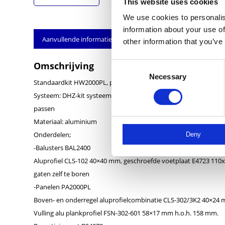
This website uses cookies
We use cookies to personalis
information about your use of
Aanvullende informatie
other information that you’ve
Omschrijving
Consent
Necessary
Selection
Standaardkit HW2000PL, plankhek met kokerbalusters op de vlo
Systeem: DHZ-kit systeem met een vaste lengte van 1415/1455 m
passen
Materiaal: aluminium
Onderdelen;
Deny
-Balusters BAL2400
Aluprofiel CLS-102 40×40 mm, geschroefde voetplaat E4723 110x
gaten zelf te boren
-Panelen PA2000PL
Boven- en onderregel aluprofielcombinatie CLS-302/3K2 40×24
Vulling alu plankprofiel FSN-302-601 58×17 mm h.o.h. 158 mm.