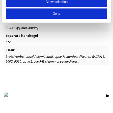
Allow selection
Specificaties
Deny
Positie
In de negge(de sparing)
Separate handregel
nee
Kleur
Brute(=onbehandeld aluminium), optie 1: standaardkleuren RAL7016,
9005, 9010, optie 2: alle RAL kleuren of geanodiseerd