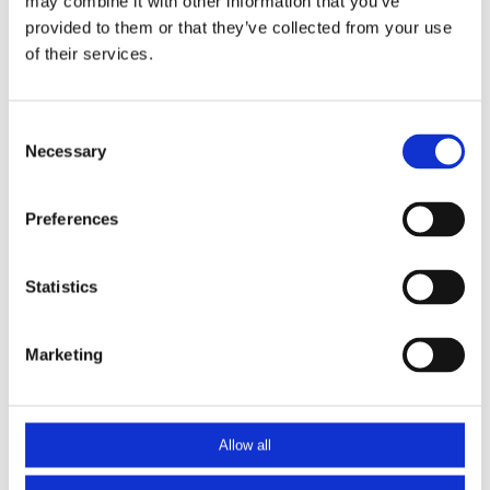
may combine it with other information that you’ve
meer
provided to them or that they’ve collected from your use
of their services.
Total
Consent
Necessary
Selection
Heeft u vragen over dit product?
Neem contact op
Preferences
Aanvullende informatie
Statistics
Omschrijving
HW2000PL-FR1
aluminium plankhekwerk als “frans” balkonhek OP
Marketing
MAAT, met muursteunen t.b.v. de montage in de negge.
Samengestelde kokerprofielen 40×24 mm met aluminium planken
58×17 mm. Maximale lengte is 1400 mm, standaard in brute
Allow all
aluminium; optie: poedercoating of anodiseren.