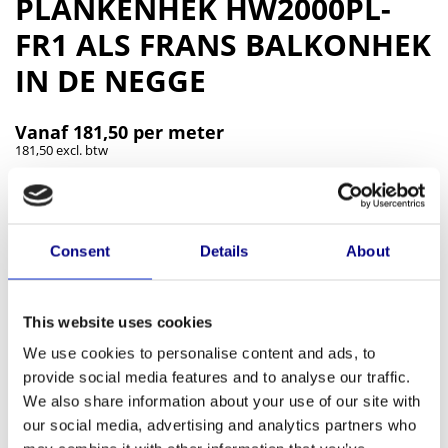
PLANKENHEK HW2000PL-
FR1 ALS FRANS BALKONHEK
IN DE NEGGE
Vanaf
181,50
per meter
181,50 excl. btw
Op voorraad
Unieke aluminium planken/lamellenhek OP MAAT met rechthoekige
plankprofielen. De plankprofielen worden in de lengte richting van de
Consent
Details
About
balustrade geplaatst, waarbij geen bevestigingsmiddelen zichtbaar
zijn. Door de planken is dit type een
perfect alternatief voor
houten balustrades
. Deze balustrade wordt geleverd als kit voor
This website uses cookies
montage in de negge. Aluminium balustrades worden geleverd als
We use cookies to personalise content and ads, to
“kit” waarbij u de plankprofielen zelf moet vastschroeven. Als u wilt
provide social media features and to analyse our traffic.
dat wij de planken alvast voor u vastschroeven dan kunt u dat
We also share information about your use of our site with
aangeven. Ook voor bezorgen kan dit meerkosten tot gevolg hebben.
our social media, advertising and analytics partners who
Complete panelen zijn lastiger (binnendoor) te transporteren.
Lees