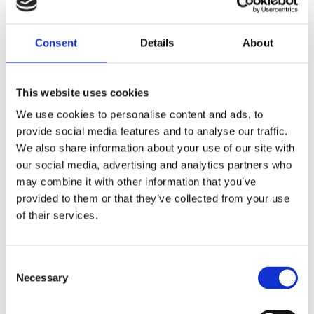
LENGTE 3000 MM
Consent
Details
About
126,50
126,50 excl. btw
This website uses cookies
Op voorraad
We use cookies to personalise content and ads, to
Stalen muurleuning van ronde buis Product in nabestelling? Dan is de
provide social media features and to analyse our traffic.
levertijd 4-6 weken.
Lees meer
We also share information about your use of our site with
our social media, advertising and analytics partners who
Muurleuning
Toevoegen aan winkelwagen
may combine it with other information that you’ve
1501
provided to them or that they’ve collected from your use
lengte
Heeft u vragen over dit product?
of their services.
Neem contact op
3000
mm
aantal
Consent
Aanvullende informatie
Necessary
Selection
Omschrijving