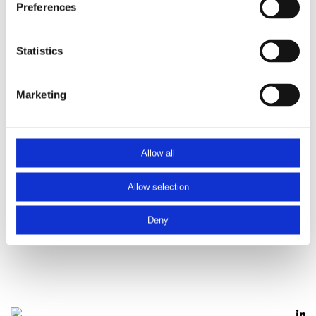
Preferences
Muurleuning
voor bevestiging tegen de wand
Handregel van ronde buis ø 48,3 mm
Statistics
INCLUSIEF 4 Stuks demontabele leuningdragers type LDR0010 van gebogen staf
Marketing
en ronde muurplaat
H.o.h. afstand van de leuningdragers is meestal ca. 1100 mm
Allow all
De buis wordt afgedopt met een zwarte kunststof inslagdoppen
Allow selection
Alle stalen delen zijn standaard
thermisch verzinkt
Deny