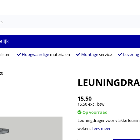
elijk
listen
Hoogwaardige
materialen
Montage
service
Levering
20
LEUNINGDRA
15,50
15,50 excl. btw
Op voorraad
Leuningdrager voor vlakke leuninge
weken.
Lees meer