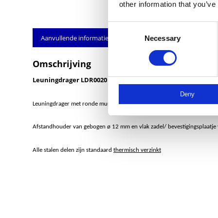
other information that you’ve
Consent
Aanvullende informatie
Necessary
Selection
Omschrijving
Leuningdrager LDR0020
voor muurleuningen
Deny
Leuningdrager met ronde muurplaat ø 70×5 mm met 2 bevestigingsgate
Afstandhouder van gebogen ø 12 mm en vlak zadel/ bevestigingsplaatje 
Alle stalen delen zijn standaard
thermisch verzinkt