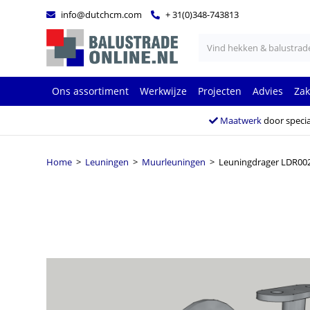
info@dutchcm.com
+ 31(0)348-743813
Ons assortiment
Werkwijze
Projecten
Advies
Zak
Maatwerk
door specia
Home
>
Leuningen
>
Muurleuningen
> Leuningdrager LDR00