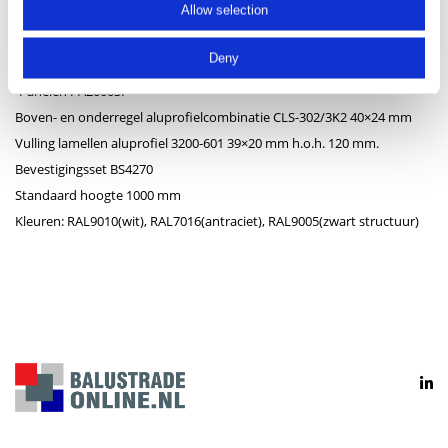
Allow selection
-Balusters BAL2400
Aluprofiel CLS-102 40×40 mm, geschroefde voetplaat E4723
Deny
110x100x14 mm met 2 gaten, evt. extra gaten zelf te boren
-Panelen PA2000SP
Boven- en onderregel aluprofielcombinatie CLS-302/3K2 40×24 mm
Vulling lamellen aluprofiel 3200-601 39×20 mm h.o.h. 120 mm.
Bevestigingsset BS4270
Standaard hoogte 1000 mm
Kleuren: RAL9010(wit), RAL7016(antraciet), RAL9005(zwart structuur)