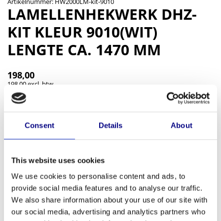
Artikelnummer: HW2000LM-kit-9010
LAMELLENHEKWERK DHZ-
KIT KLEUR 9010(WIT)
LENGTE CA. 1470 MM
198,00
198,00 excl. btw
Op voorraad
Standaardkit voor een aluminium lamellen balustrade met
rechthoekige lamellen in een moderne en modulaire uitvoering
Consent
Details
About
waarbij geen bevestigingsmiddelen zichtbaar zijn. De kit bestaat uit
alle onderdelen voor een paneel en 1 baluster. De maximale lengte
This website uses cookies
van een paneel inclusief 1 baluster is 1440 mm. De lengte kan
eenvoudig op de juiste maat worden gemaakt m.b.v. een afkort- of
We use cookies to personalise content and ads, to
ijzerzaag met behoud van de poedercoating. De lamellen voor de
provide social media features and to analyse our traffic.
panelen worden geschroefd aan de horizontale profielen. Het geheel
We also share information about your use of our site with
our social media, advertising and analytics partners who
wordt afgedekt met een u-vormige kliklijst zodat alle schroeven