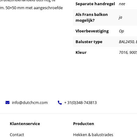
Separate handregel
nee
afm. 50×50 mm met aangeschroefde
Als Frans balkon
ja
mogelijk?
Vloerbevestiging
Op
Baluster type
BAL2450, 
Kleur
7016, 9005
info@dutchcm.com
+ 31(0)348-743813
Klantenservice
Producten
Contact
Hekken & balustrades