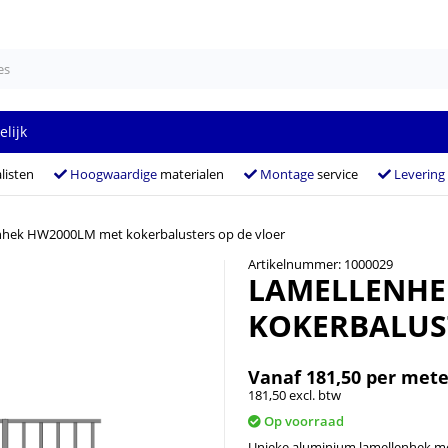
elijk
listen
Hoogwaardige
materialen
Montage
service
Levering
hek HW2000LM met kokerbalusters op de vloer
Artikelnummer: 1000029
LAMELLENHE
KOKERBALUS
Vanaf
181,50
per mete
181,50 excl. btw
Op voorraad
Unieke aluminium lamellenhek me