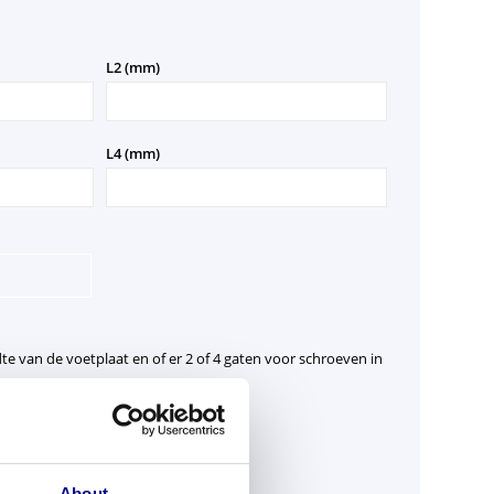
Aantal
L2 (mm)
Aantal
L4 (mm)
e van de voetplaat en of er 2 of 4 gaten voor schroeven in
n de balusters
ntage tegen de vloerrand
 kozijnstijlen
About