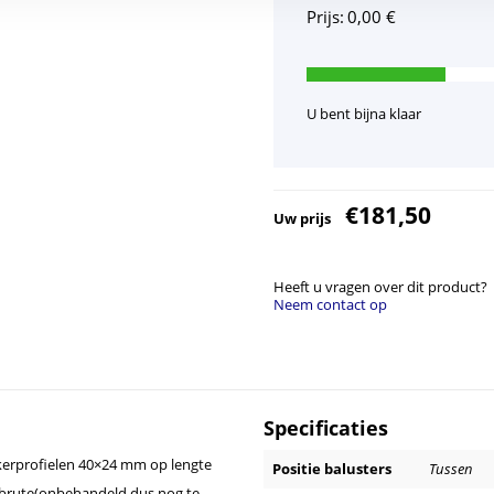
Prijs:
0,00 €
U bent bijna klaar
€181,50
Uw prijs
Heeft u vragen over dit product?
Neem contact op
Specificaties
rprofielen 40×24 mm op lengte
Positie balusters
Tussen
 brute(onbehandeld dus nog te