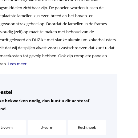
ingsmiddelen zichtbaar zijn. De panelen worden tussen de
geplaatste lamellen zijn even breed als het boven- en
engewoon strak geheel op. Doordat de lamellen in de frames
nvoudig (zelf) op maat te maken met behoud van de
ordt geleverd als DHZ-kit met slanke aluminium kokerbalusters
lt dat wij de spijlen alvast voor u vastschroeven dat kunt u dat
 meerkosten tot gevolg hebben. Ook zijn complete panelen
eren.
Lees meer
estel
ke hekwerken nodig, dan kunt u dit achteraf
and.
L-vorm
U-vorm
Rechthoek