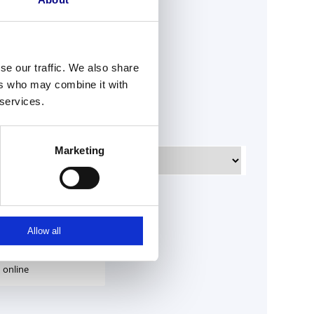
de uitleg.
se our traffic. We also share
ers who may combine it with
met ons op!
 services.
Marketing
strade-online.nl
Allow all
Spijlen vastschroeven
door Balustrade-
online