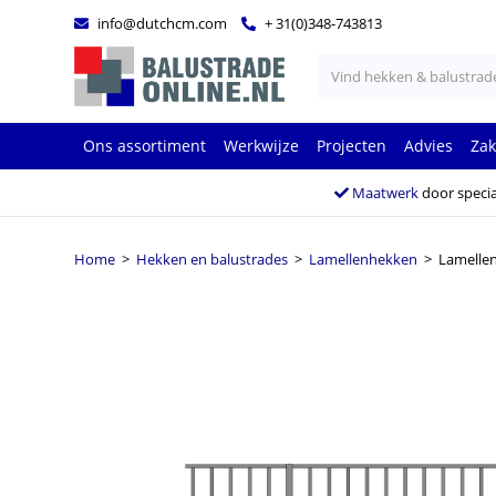
info@dutchcm.com
+ 31(0)348-743813
Ons assortiment
Werkwijze
Projecten
Advies
Zak
Maatwerk
door specia
Home
>
Hekken en balustrades
>
Lamellenhekken
> Lamellen