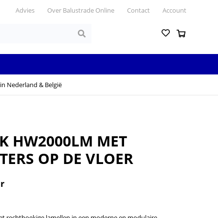
Advies
Over Balustrade Online
Contact
Account
in Nederland & België
K HW2000LM MET
TERS OP DE VLOER
r
t rechthoekige lamellen in een moderne en modulaire