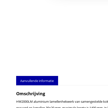
Aanvullende informatie
Omschrijving
HW2000LM aluminium lamellenhekwerk van samengestelde koke
gezaagd en lamellen 39×20 mm, maximale lengte is 1400 mm, in