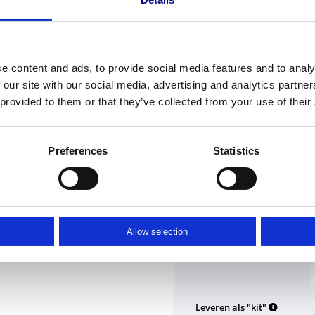
4. Dagmaat kozijnsparing
5. Breedte kozijnstijlen
6. Breedte van evt. dakrand
Klik hier voor de uitgebrei
e content and ads, to provide social media features and to analy
 our site with our social media, advertising and analytics partn
Bij twijfel neem contact 
 provided to them or that they’ve collected from your use of their
Hoogte
Preferences
Statistics
Hoogte
Montage spijlen door balu
Allow selection
Leveren als "kit"
Leveren als "kit"