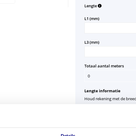
Lengte
Aantal
L1 (mm)
Aantal
L3 (mm)
Totaal aantal meters
Lengte informatie
Houd rekening met de breedt
moeten.
1. Gemeten op de hartlijn va
2. Rand van de vloer bij mo
3. Maat tussen midden van de
Details