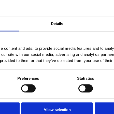
Details
act op
in contact!
e content and ads, to provide social media features and to analy
chcm.com
 our site with our social media, advertising and analytics partn
8-743813
 provided to them or that they’ve collected from your use of their
Klantenservice
Producten
Preferences
Statistics
Contact
Hekken &
Klantenservice
balustrades
Kwaliteit & garantie
Leuningen
Betalingsmogelijkheden
Montagematerialen
Handleiding voor
Privacy- en
Allow selection
bestellen
windschermen