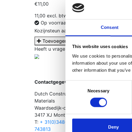
€
11,00
11,00 excl. btw
Op voorraad
Consent
Kozijnsteun aantal
Toevoegen aan winkelwagen
This website uses cookies
Heeft u vragen over dit product?
Neem cont
Vragen? Kom 
We use cookies to personalis
info@dut
information about your use of
+ 31(0)34
other information that you’ve
Contactgegevens
Consent
Necessary
Selection
Dutch Construction
Materials
Waardsedijk-oost 11
3417 XJ Montfoort
T:
+ 31(0)348-
Deny
743813