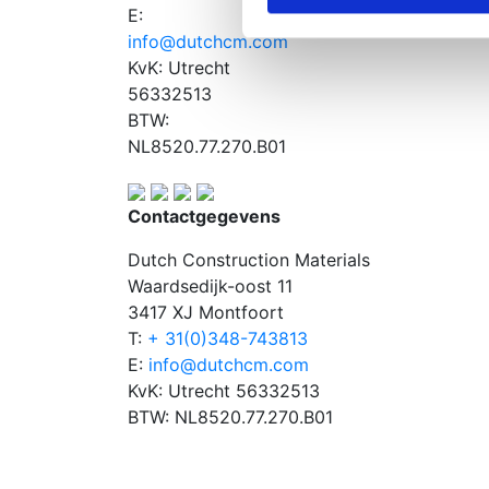
E:
info@dutchcm.com
KvK: Utrecht
56332513
BTW:
NL8520.77.270.B01
Contactgegevens
Dutch Construction Materials
Waardsedijk-oost 11
3417 XJ Montfoort
T:
+ 31(0)348-743813
E:
info@dutchcm.com
KvK: Utrecht 56332513
BTW: NL8520.77.270.B01