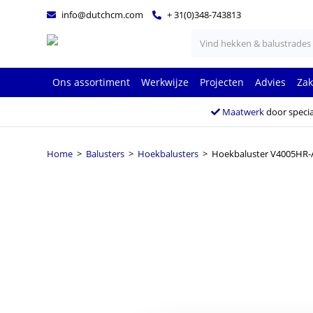
info@dutchcm.com
+ 31(0)348-743813
Ons assortiment
Werkwijze
Projecten
Advies
Zak
Maatwerk
door specia
Home
>
Balusters
>
Hoekbalusters
> Hoekbaluster V4005HR-