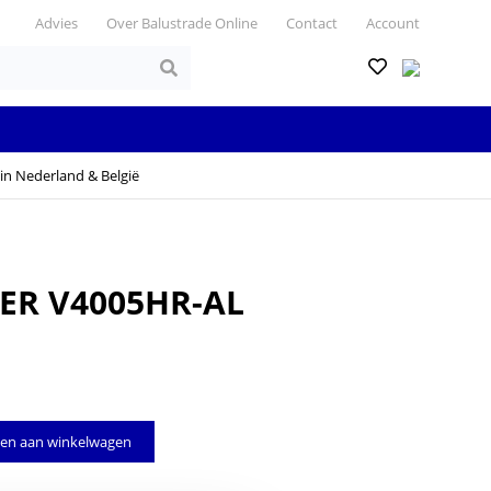
Advies
Over Balustrade Online
Contact
Account
in Nederland & België
ER V4005HR-AL
en aan winkelwagen