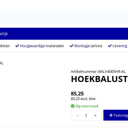
elijk
listen
Hoogwaardige
materialen
Montage
service
Levering
AL
Artikelnummer: BALV4005HR-AL
HOEKBALUST
85,25
85,25 excl. btw
Op voorraad
Hoekbaluster
Toevoeg
V4005HR-