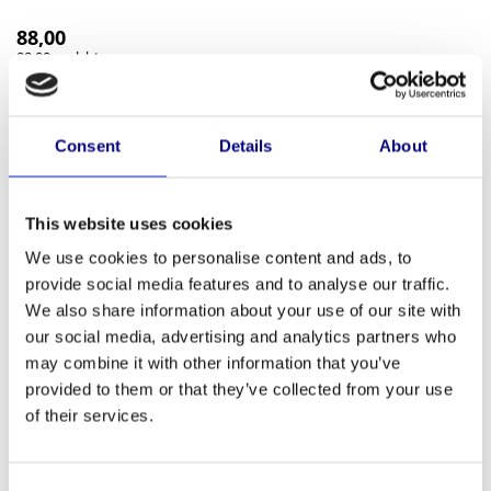
88,00
88,00 excl. btw
Op voorraad
Hoekbaluster voorhangend hoek RECHTS, L70x70x5 voetplaat
210x140x10
Lees meer
Consent
Details
About
Hoekbaluster
Toevoegen aan winkelwagen
This website uses cookies
V1000HR
aantal
We use cookies to personalise content and ads, to
Heeft u vragen over dit product?
Neem contact op
provide social media features and to analyse our traffic.
We also share information about your use of our site with
our social media, advertising and analytics partners who
Aanvullende informatie
may combine it with other information that you’ve
provided to them or that they’ve collected from your use
Omschrijving
of their services.
BALV1000HR Hoekbaluster, voorhangend RECHTS
-Materiaal: staal th. Verzinkt