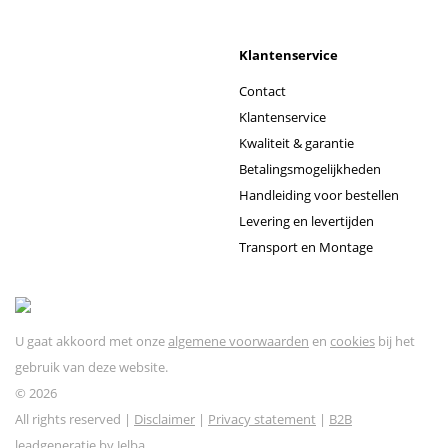
Klantenservice
Contact
Klantenservice
Kwaliteit & garantie
Betalingsmogelijkheden
Handleiding voor bestellen
Levering en levertijden
Transport en Montage
U gaat akkoord met onze
algemene voorwaarden
en
cookies
bij het
gebruik van deze website.
© 2026
All rights reserved |
Disclaimer
|
Privacy statement
|
B2B
leadgeneratie by Jelba