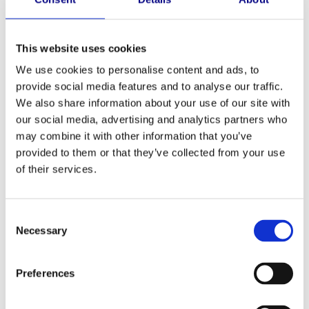
HANDREGEL/LEUNING
HR1501 LENGTE 1500 MM
This website uses cookies
56,93
We use cookies to personalise content and ads, to
56,93 excl. btw
provide social media features and to analyse our traffic.
Op voorraad
We also share information about your use of our site with
Stalen leuning van ronde buis Product in nabestelling? Dan is de
our social media, advertising and analytics partners who
levertijd 4-6 weken.
Lees meer
may combine it with other information that you’ve
provided to them or that they’ve collected from your use
Handregel/leuning
Toevoegen aan winkelwagen
of their services.
HR1501
lengte
Heeft u vragen over dit product?
Consent
Neem contact op
1500
Necessary
Selection
mm
aantal
Aanvullende informatie
Preferences
Omschrijving