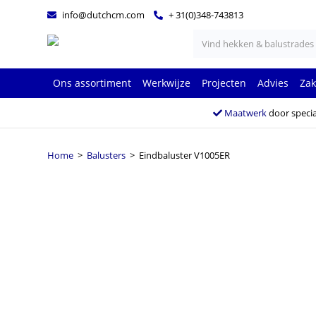
info@dutchcm.com
+ 31(0)348-743813
Ons assortiment
Werkwijze
Projecten
Advies
Zak
Maatwerk
door specia
Home
>
Balusters
> Eindbaluster V1005ER