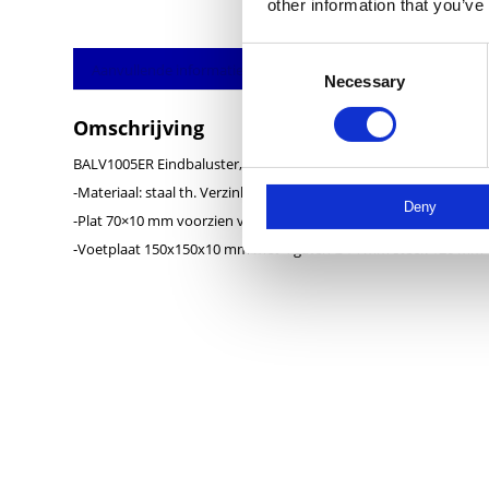
other information that you’ve
Consent
Aanvullende informatie
Necessary
Selection
Omschrijving
BALV1005ER Eindbaluster, voorhangend RECHTS
-Materiaal: staal th. Verzinkt
Deny
-Plat 70×10 mm voorzien van 2 gaten 10×20 mm, lengte 1200 m
-Voetplaat 150x150x10 mm met 4 gaten Ø14 mm steek 120 mm