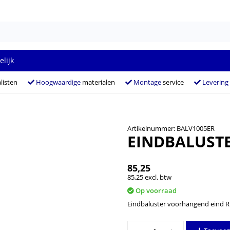
elijk
listen
Hoogwaardige
materialen
Montage
service
Levering
Artikelnummer: BALV1005ER
EINDBALUSTE
85,25
85,25 excl. btw
Op voorraad
Eindbaluster voorhangend eind R
Eindbaluster