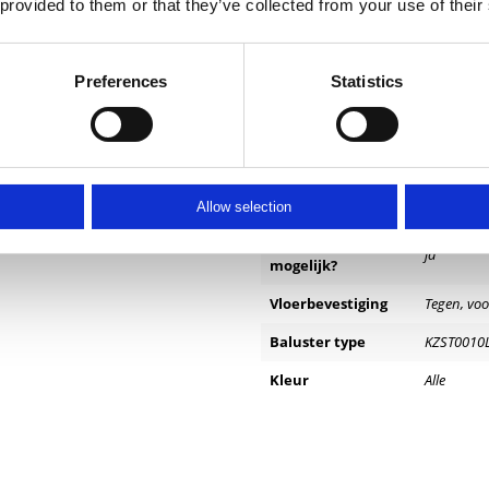
 provided to them or that they’ve collected from your use of their
Preferences
Statistics
Specificaties
Positie balusters
frans bal
Separate handregel
nee
Allow selection
m
Als Frans balkon
ja
mogelijk?
Vloerbevestiging
Tegen, voo
Baluster type
KZST0010L
Kleur
Alle