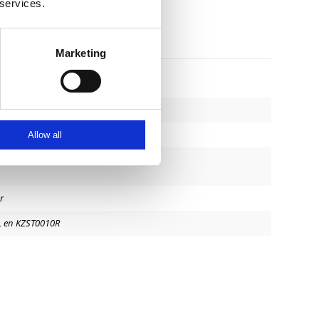
 services.
Marketing
kon
Allow all
r
 en KZST0010R