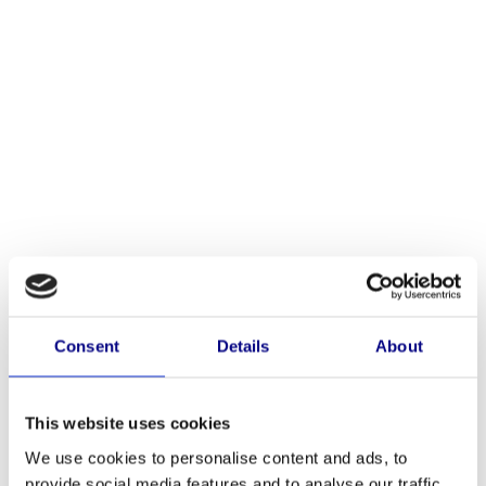
Consent
Details
About
This website uses cookies
Artikelnummer: Baluster1000E
BALUSTER1000E
We use cookies to personalise content and ads, to
provide social media features and to analyse our traffic.