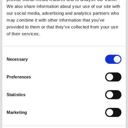
We also share information about your use of our site with
66,00
our social media, advertising and analytics partners who
66,00 excl. btw
may combine it with other information that you’ve
Op voorraad
provided to them or that they’ve collected from your use
Baluster1000E
Toevoegen aan winkelwagen
of their services.
aantal
Heeft u vragen over dit product?
Neem contact op
Consent
Necessary
Selection
Aanvullende informatie
Preferences
Omschrijving
Eindbaluster voor het be‘indigen van een balustrade, platstrip met
Statistics
rechthoekige voetplaat
Marketing