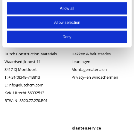
Allow all
Allow selection
Deny
Contactgegevens
Producten
Dutch Construction Materials
Hekken & balustrades
Waardsedijk-oost 11
Leuningen
3417 XJ Montfoort
Montagematerialen
T:
+ 31(0)348-743813
Privacy- en windschermen
E:
info@dutchcm.com
KvK: Utrecht 56332513
BTW: NL8520.77.270.B01
Klantenservice