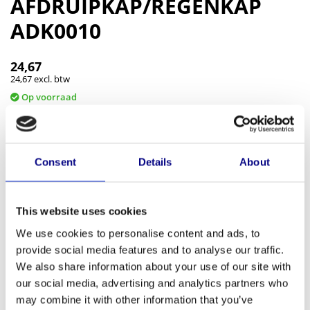
AFDRUIPKAP/REGENKAP
ADK0010
24,67
24,67 excl. btw
Op voorraad
Afdruip/regenkap te combineren met inplaksteun IPS0010. Na het
inplakken van de inplaksteun wordt deze kap tussen de steun en de
voetplaat van de baluster geplaatst. Hierdoor wordt een waterdichte
Consent
Details
About
afdichting verkregen.
Lees meer
Afdruipkap/Regenkap
Toevoegen aan winkelwagen
This website uses cookies
ADK0010
We use cookies to personalise content and ads, to
aantal
Heeft u vragen over dit product?
provide social media features and to analyse our traffic.
Neem contact op
We also share information about your use of our site with
our social media, advertising and analytics partners who
Aanvullende informatie
may combine it with other information that you’ve