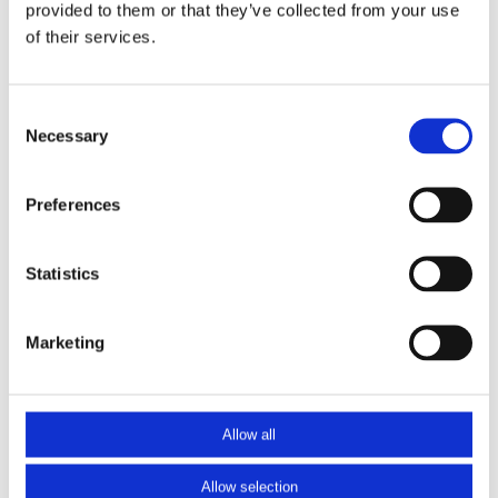
provided to them or that they’ve collected from your use
Omschrijving
of their services.
Afdruipkap/regenkap 0010 voor inplaksteun IPS0010
Afm ca. 140x200x20 mm;
Consent
Materiaal: geanodiseerd aluminium
Necessary
Selection
Preferences
Specificaties
Gewicht
Statistics
0,15 kg
Positie balusters
Marketing
Voor
Separate handregel
Nee
Allow all
Als Frans balkon mogelijk?
ja
Allow selection