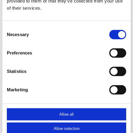
provided to them or that they’ve collected from your use
afhankelijk van het type muur.
of their services.
De materialen van de ondergrond zijn van
belang:
Consent
Beton zonder vooraf aangebrachte bevestigingspunten. Deze
Necessary
Selection
moet u dus nog boren: boorankers (clickers, slagankers, e.d.),
betonschroeven en chemische ankers
Preferences
Beton met vooraf aangebrachte bevestigingspunten, oftewel
schroefhulzen waarbij u niet hoeft te boren: bouten
Tegels: bouten en moeren
Statistics
Hout: houtdraadbouten
Stalen balken (HEA’s, UNP’s e.d.): bouten en moeren
Marketing
Vooraf aangebrachte bevestigingspunten van staal
(bijvoorbeeld spouwbalusters): bouten en moeren
Baksteen(metselwerk): pluggen, houtdraadbouten en
Allow all
chemische ankers
Hsb-gevel (hout-skelet-bouw): houtdraadbouten of Thermax
Allow selection