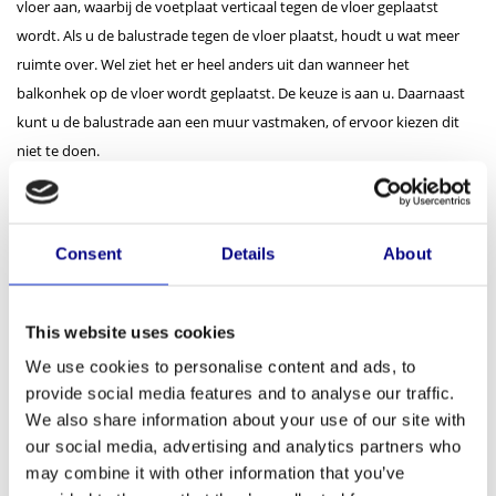
vloer aan, waarbij de voetplaat verticaal tegen de vloer geplaatst
wordt. Als u de balustrade tegen de vloer plaatst, houdt u wat meer
ruimte over. Wel ziet het er heel anders uit dan wanneer het
balkonhek op de vloer wordt geplaatst. De keuze is aan u. Daarnaast
kunt u de balustrade aan een muur vastmaken, of ervoor kiezen dit
niet te doen.
Bij plaatsing van een Frans balkon zijn er twee mogelijkheden: op de
dag of in de dag. Aan de hand daarvan kiest u de
kozijnsteunen
uit.
Consent
Details
About
Stap 3: Kies de juiste
bevestigingsmaterialen
This website uses cookies
U heeft ten eerste een bevestigingsset nodig om de balustrade aan
We use cookies to personalise content and ads, to
elkaar te maken. Deze moet u los meebestellen. Daarnaast heeft u
provide social media features and to analyse our traffic.
bevestigingsmiddelen nodig om de balustrade aan de ondergrond te
We also share information about your use of our site with
maken. Dit is afhankelijk van het type ondergrond, bijvoorbeeld
our social media, advertising and analytics partners who
beton, hout, staal of steen. Als u de balustrade aan een muur
may combine it with other information that you’ve
bevestigd heeft u daar bevestigingsmiddelen voor nodig, ook dit is