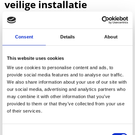
veilige installatie
Het monteren van een RVS hekwerk vereist een nauwkeurige
voorbereiding om te zorgen voor een stormvaste en veilige
constructie:
Consent
Details
About
Uitzetten en inmeten: Bepaal de exacte hartafstanden van de
RVS staanders en controleer de haaksheid van de vloer.
This website uses cookies
Gaten boren: Boor de montagegaten in de beton- of
We use cookies to personalise content and ads, to
staalconstructie op de juiste diepte.
provide social media features and to analyse our traffic.
Staanders verankeren: Zet de vloerflenzen vast met zware RVS
We also share information about your use of our site with
ankers en gebruik
bevestigingshoekjes
of gevelbeugels voor
our social media, advertising and analytics partners who
een zijdelingse montage.
may combine it with other information that you’ve
Vulelementen plaatsen: Monteer de glaspanelen, spijlen of
provided to them or that they’ve collected from your use
kabelspanners tussen de staanders.
of their services.
Handregel afwerken: Bevestig de RVS bovenregel en monteer
de afdekkappen voor een strakke, naadloze afwerking.
Consent