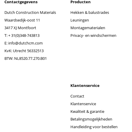
Contactgegevens
Producten
Dutch Construction Materials
Hekken & balustrades
Waardsedijk-oost 11
Leuningen
3417 XJ Montfoort
Montagematerialen
T:
+ 31(0)348-743813
Privacy- en windschermen
E:
info@dutchcm.com
KvK: Utrecht 56332513
BTW: NL8520.77.270.B01
Klantenservice
Contact
Klantenservice
Kwaliteit & garantie
Betalingsmogelijkheden
Handleiding voor bestellen