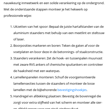
nauwkeurig inmeetwerk en een solide verankering op de ondergrond.
Met de onderstaande stappen monteer je het hekwerk op
professionele wijze:
Uitzetten van het spoor: Bepaal de juiste hartafstanden van de
aluminium staanders met behulp van een meetlint en steltouw
of laser.
Boorposities markeren en boren: Teken de gaten af voor de
voetplaten en boor deze in de betonnings- of staalconstructie.
Staanders verankeren: Zet de hoek- en tussenpalen muurvast
met zware RVS ankers of chemische spuitankers en controleer
de haaksheid met een waterpas.
Lamellenpanelen monteren: Schuif de voorgemonteerde
lamellensecties tussen de staanders of monteer de losse
lamellen met de bijbehorende
bevestigingshoekjes
.
Handregel en afdekking plaatsen: Bevestig de bovenregel die
zorgt voor extra stijfheid van het scherm en monteer alle sier-
en afdekkappen voor een strak eindresultaat.